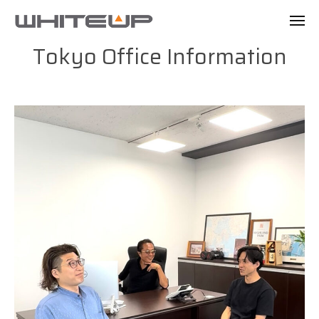
W
ュ
コ
ー
H
メ
ン
I
ニ
W
ク
ュ
Creative
テ
T
ー
H
リ
E
ン
and
I
エ
U
ツ
イ
T
Trading
P
へ
テ
E
ス
ィ
2026
U
キ
ブ
年
P
ッ
・
2
プ
エ
月
ー
2
ジ
日
by
ェ
ccad
ン
ト
株
式