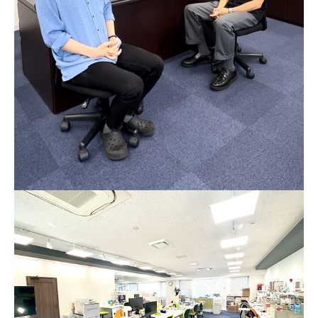
会
社
ホ
ワ
イ
ト
ア
ッ
プ