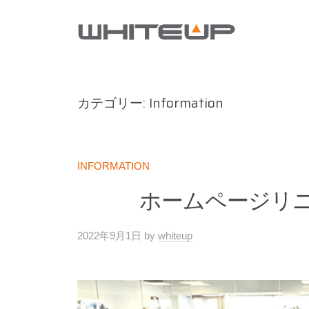
コ
H
ン
I
W
テ
T
ク
H
ン
E
リ
U
ツ
I
エ
カテゴリー:
Information
P
へ
イ
T
ス
テ
E
ィ
キ
U
INFORMATION
ブ
ッ
P
ホームページリ
・
プ
エ
ー
2022年9月1日
by
whiteup
ジ
ェ
ン