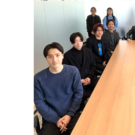
ト
株
式
会
社
ホ
ワ
イ
ト
ア
ッ
プ